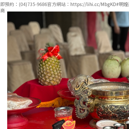
即預約：(04)735-9686
官方網站：
https://lihi.cc/MbgKD
#明煌
建商