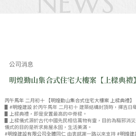
N
E
W
S
公司消息
明煌勤山集合式住宅大樓案【上樑典禮
丙午馬年 二月初十 【明煌勤山集合式住宅大樓案 上樑典禮】
▋
#明煌建設
於丙午馬年 二月初十 建築結構封頂時，擇吉日
▋上樑典禮，即是安置最高的中脊樑。
▋上樑儀式源於古代中國先民相信萬物有靈，目的為驅邪消災
儀式的目的是祈求房屋永固，生活美滿。
#明煌建設有限公司全體同仁
由衷感謝
一路以來支持
#明煌建