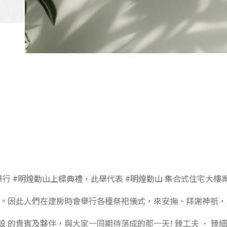
】
舉行
#明煌勤山上樑典禮
，此舉代表
#明煌勤山
集合式住宅大樓
。因此人們在建房時會舉行各種祭祀儀式，來安撫、拜謝神祇，
設
的貴賓及夥伴，
與大家一同期待落成的那一天!
臻工夫 · 臻細