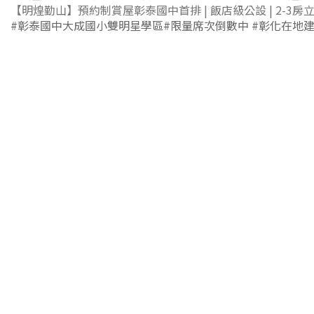
【明煌勤山】預約制賞屋
彰泰國中首排 | 飯店級公設 | 2-3房
立
#彰泰國中大成國小雙明星學區
#限量席次倒數中
#彰化在地